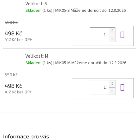
Velikost: S
Skladem
(1 ks)
| MIK05-S
Můžeme doručit do:
12.8.2026
550 Kč
Do 
498 Kč
412 Kč bez DPH
Velikost: M
Skladem
(1 ks)
| MIK05-M
Můžeme doručit do:
12.8.2026
550 Kč
Do 
498 Kč
412 Kč bez DPH
Z
á
p
a
Informace pro vás