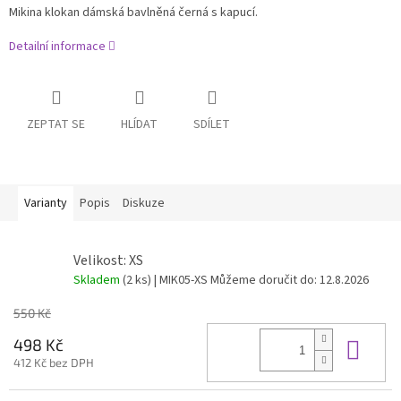
Mikina klokan dámská bavlněná černá s kapucí.
Detailní informace
ZEPTAT SE
HLÍDAT
SDÍLET
Varianty
Popis
Diskuze
Velikost: XS
Skladem
(2 ks)
| MIK05-XS
Můžeme doručit do:
12.8.2026
550 Kč
Do 
498 Kč
412 Kč bez DPH