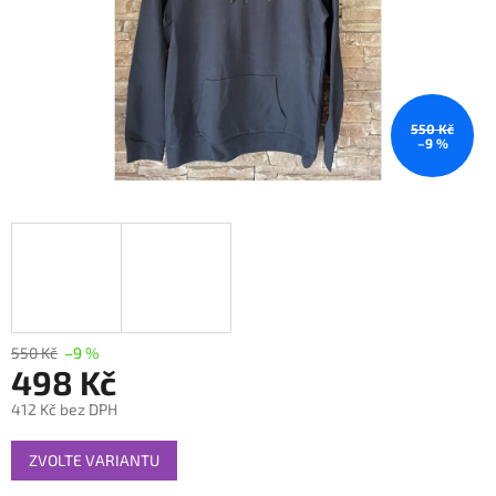
550 Kč
–9 %
550 Kč
–9 %
498 Kč
412 Kč bez DPH
Měrná
ZVOLTE VARIANTU
cena: