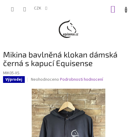
Přejít
NÁKUP
na
CZK
obsah
KOŠÍK
Mikina bavlněná klokan dámská
černá s kapucí Equisense
MIK05-XS
Průměrné
Neohodnoceno
Podrobnosti hodnocení
Výprodej
hodnocení
produktu
je
0,0
z
5
hvězdiček.