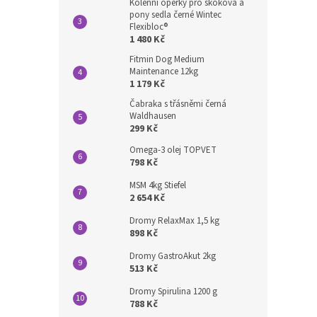
Kolenní opěrky pro skoková a
pony sedla černé Wintec
Flexibloc®
1 480 Kč
Fitmin Dog Medium
Maintenance 12kg
1 179 Kč
Čabraka s třásněmi černá
Waldhausen
299 Kč
Omega-3 olej TOPVET
798 Kč
MSM 4kg Stiefel
2 654 Kč
Dromy RelaxMax 1,5 kg
898 Kč
Dromy GastroAkut 2kg
513 Kč
Dromy Spirulina 1200 g
788 Kč