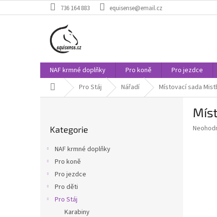
Přejít
736 164 883
equisense@email.cz
na
obsah
NAF krmné doplňky
Pro koně
Pro jezdce
Domů
Pro Stáj
Nářadí
Místovací sada Mis
P
Mís
o
Přeskočit
s
Průměr
Neohod
Kategorie
kategorie
t
hodnoce
r
produkt
NAF krmné doplňky
a
je
Pro koně
0,0
n
z
Pro jezdce
n
5
í
Pro děti
hvězdič
p
Pro Stáj
a
Karabiny