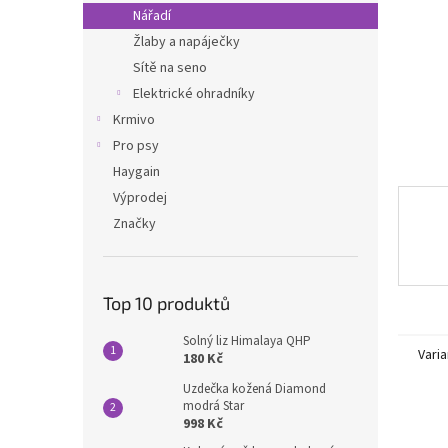
n
Nářadí
e
Žlaby a napáječky
l
Sítě na seno
Elektrické ohradníky
Krmivo
Pro psy
Haygain
Výprodej
Značky
Top 10 produktů
Solný liz Himalaya QHP
Varia
180 Kč
Uzdečka kožená Diamond
modrá Star
998 Kč