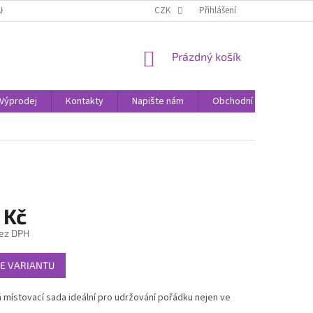
AK NAKUPOVAT
KONTAKTY
CZK
Přihlášení
NÁKUPNÍ
Prázdný košík
KOŠÍK
Výprodej
Kontakty
Napište nám
Obchodní podmínky
 Kč
ez DPH
E VARIANTU
 místovací sada ideální pro udržování pořádku nejen ve