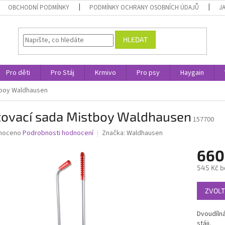
OBCHODNÍ PODMÍNKY
PODMÍNKY OCHRANY OSOBNÍCH ÚDAJŮ
J
HLEDAT
Pro děti
Pro Stáj
Krmivo
Pro psy
Haygain
tboy Waldhausen
tovací sada Mistboy Waldhausen
157700
né
noceno
Podrobnosti hodnocení
Značka:
Waldhausen
ní
660
u
545 Kč b
Měrná
ZVOLT
cena:
ek.
Dvoudílná
stáji.