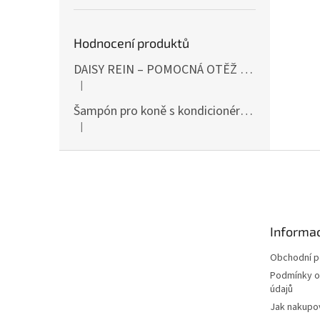
Hodnocení produktů
DAISY REIN – POMOCNÁ OTĚŽ PROTI STAHOVÁNÍ HLAVY DOLŮ ČERNÁ SHIRES
|
Hodnocení produktu je 5 z 5 hvězdiček.
Šampón pro koně s kondicionérem 500ml Waldhausen
|
Hodnocení produktu je 5 z 5 hvězdiček.
Z
á
p
a
t
Informac
í
Obchodní 
Podmínky o
údajů
Jak nakupo