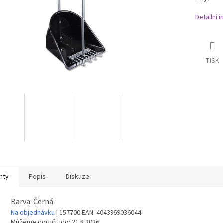
Detailní 
TISK
nty
Popis
Diskuze
Barva: Černá
Na objednávku
| 157700
EAN:
4043969036044
Můžeme doručit do:
21.8.2026