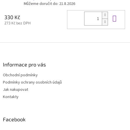
Můžeme doručit do:
21.8.2026
Do 
330 Kč
273 Kč bez DPH
Z
á
p
a
Informace pro vás
t
Obchodní podmínky
í
Podmínky ochrany osobních údajů
Jak nakupovat
Kontakty
Facebook