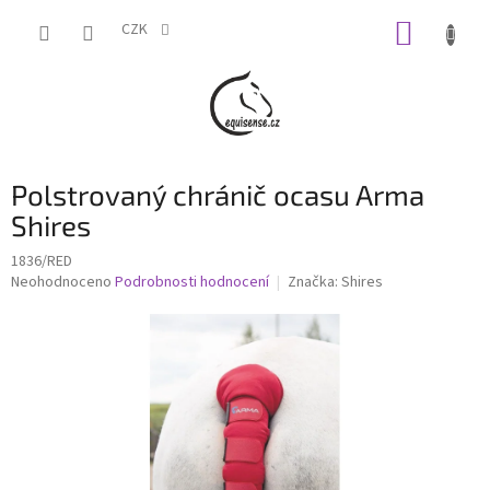
Přejít
NÁKUP
na
CZK
obsah
KOŠÍK
Polstrovaný chránič ocasu Arma
Shires
1836/RED
Průměrné
Neohodnoceno
Podrobnosti hodnocení
Značka:
Shires
hodnocení
produktu
je
0,0
z
5
hvězdiček.