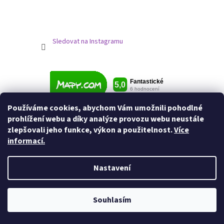
Sledovat na Instagramu
Používáme cookies, abychom Vám umožnili pohodlné
prohlížení webu a díky analýze provozu webu neustále
zlepšovali jeho funkce, výkon a použitelnost.
Více
informací.
Nastavení
Vytvořil Shoptet
Souhlasím
Copyright 2026
Jezdecké potřeby
. Všechna práva vyhrazena.