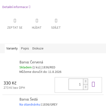
Detailní informace
ZEPTAT SE
HLÍDAT
SDÍLET
Varianty
Popis
Diskuze
Barva: Červená
Skladem
(1 ks)
| 1836/RED
Můžeme doručit do:
11.8.2026
Do 
330 Kč
273 Kč bez DPH
Barva: Šedá
Na objednávku
| 1836/GREY