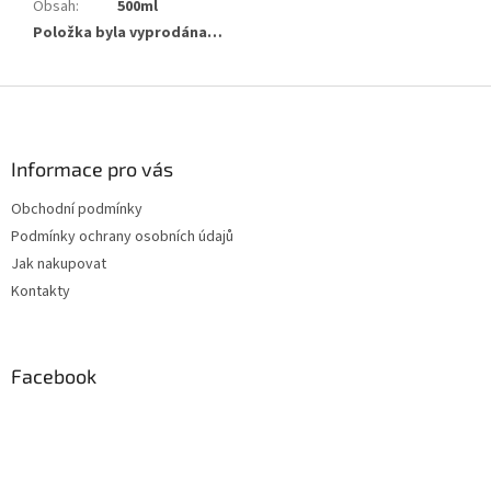
Obsah
:
500ml
Položka byla vyprodána…
Z
á
p
a
Informace pro vás
t
Obchodní podmínky
í
Podmínky ochrany osobních údajů
Jak nakupovat
Kontakty
Facebook