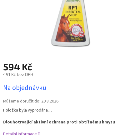
594 Kč
491 Kč bez DPH
Měrná
Na objednávku
cena:
Můžeme doručit do:
20.8.2026
Položka byla vyprodána…
Dlouhotrvající aktivní ochrana proti obtížnému hmyzu
Detailní informace