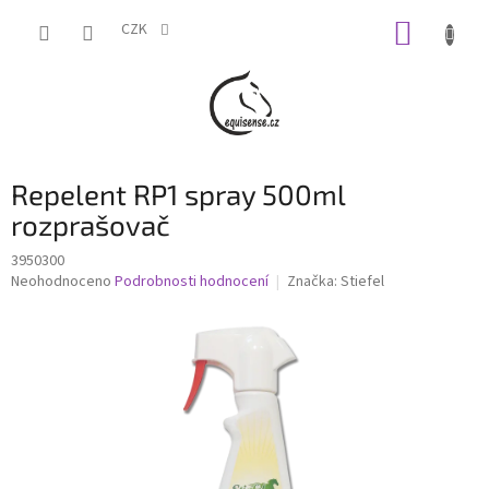
Přejít
NÁKUP
na
CZK
obsah
KOŠÍK
Repelent RP1 spray 500ml
rozprašovač
3950300
Průměrné
Neohodnoceno
Podrobnosti hodnocení
Značka:
Stiefel
hodnocení
produktu
je
0,0
z
5
hvězdiček.