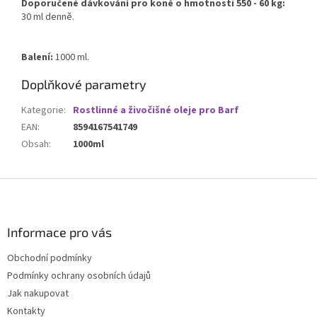
Doporučené dávkování pro koně o hmotnosti 550 - 60 kg:
30 ml denně.
Balení:
1000 ml.
Doplňkové parametry
Kategorie
:
Rostlinné a živočišné oleje pro Barf
EAN
:
8594167541749
Obsah
:
1000ml
Z
á
p
a
Informace pro vás
t
Obchodní podmínky
í
Podmínky ochrany osobních údajů
Jak nakupovat
Kontakty