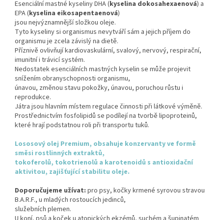
Esenciální mastné kyseliny DHA (
kyselina dokosahexaenová
) a
EPA (
kyselina eikosapentaenová
)
jsou nejvýznamnější složkou oleje.
Tyto kyseliny si organismus nevytváří sám a jejich příjem do
organismu je zcela závislý na dietě.
Příznivě ovlivňují kardiovaskulární, svalový, nervový, respirační,
imunitní i trávicí systém.
Nedostatek esenciálních mastných kyselin se může projevit
snížením obranyschopnosti organismu,
únavou, změnou stavu pokožky, únavou, poruchou růstu i
reprodukce.
Játra jsou hlavním místem regulace činnosti při látkové výměně.
Prostřednictvím fosfolipidů se podílejí na tvorbě lipoproteinů,
které hrají podstatnou roli při transportu tuků.
Lososový olej Premium, obsahuje konzervanty ve formě
směsi rostlinných extraktů,
tokoferolů, tokotrienolů a karotenoidů s antioxidační
aktivitou, zajišťující stabilitu oleje.
Doporučujeme užívat:
pro psy, kočky krmené syrovou stravou
B.A.R.F., u mladých rostoucích jedinců,
služebních plemen.
U koní, psů a koček u atopických ekzémů, suchém a šupinatém