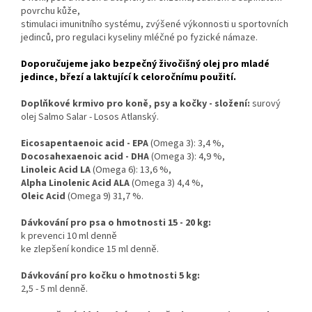
povrchu kůže,
stimulaci imunitního systému, zvýšené výkonnosti u sportovních
jedinců, pro regulaci kyseliny mléčné po fyzické námaze.
Doporučujeme jako bezpečný živočišný olej pro mladé
jedince, březí a laktující k celoročnímu použití.
Doplňkové krmivo pro koně, psy a kočky - složení:
surový
olej Salmo Salar - Losos Atlanský.
Eicosapentaenoic acid - EPA
(Omega 3): 3,4 %,
Docosahexaenoic acid - DHA
(Omega 3): 4,9 %,
Linoleic Acid LA
(Omega 6): 13,6 %,
Alpha Linolenic Acid ALA
(Omega 3) 4,4 %,
Oleic Acid
(Omega 9) 31,7 %.
Dávkování pro psa o hmotnosti 15 - 20 kg:
k prevenci 10 ml denně
ke zlepšení kondice 15 ml denně.
Dávkování pro kočku o hmotnosti 5 kg:
2,5 - 5 ml denně.