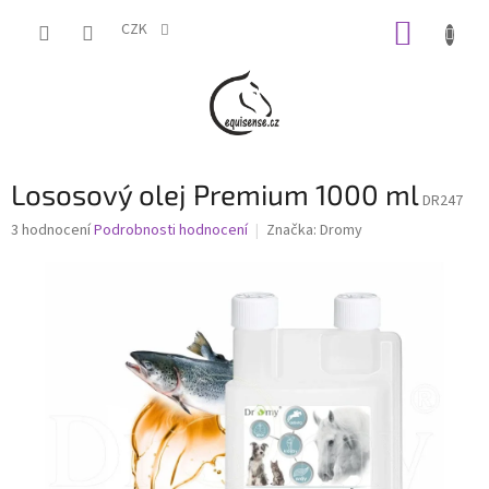
Přejít
NÁKUP
na
CZK
obsah
KOŠÍK
Lososový olej Premium 1000 ml
DR247
Průměrné
3 hodnocení
Podrobnosti hodnocení
Značka:
Dromy
hodnocení
produktu
je
4,3
z
5
hvězdiček.