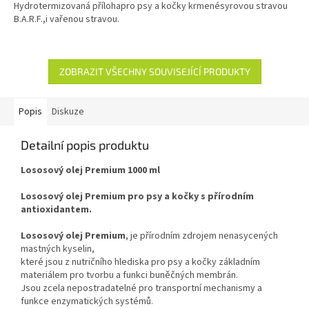
Hydrotermizovaná přílohapro psy a kočky krmenésyrovou stravou
z
B.A.R.F.,i vařenou stravou.
5
hvězdiček.
ZOBRAZIT VŠECHNY SOUVISEJÍCÍ PRODUKTY
Popis
Diskuze
Detailní popis produktu
Lososový olej Premium 1000 ml
Lososový olej Premium pro psy a kočky s přírodním
antioxidantem.
Lososový olej Premium
, je přírodním zdrojem nenasycených
mastných kyselin,
které jsou z nutričního hlediska pro psy a kočky základním
materiálem pro tvorbu a funkci buněčných membrán.
Jsou zcela nepostradatelné pro transportní mechanismy a
funkce enzymatických systémů.