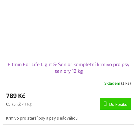
Fitmin For Life Light & Senior kompletní krmivo pro psy
seniory 12 kg
Skladem
(1 ks)
789 Kč
Měrná
65,75 Kč / 1 kg
Do košíku
cena:
Krmivo pro starší psy a psy s nádváhou.