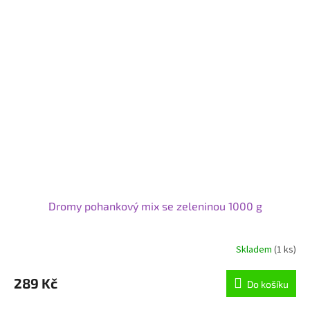
Dromy pohankový mix se zeleninou 1000 g
Skladem
(1 ks)
Průměrné
hodnocení
produktu
289 Kč
Do košíku
je
5,0