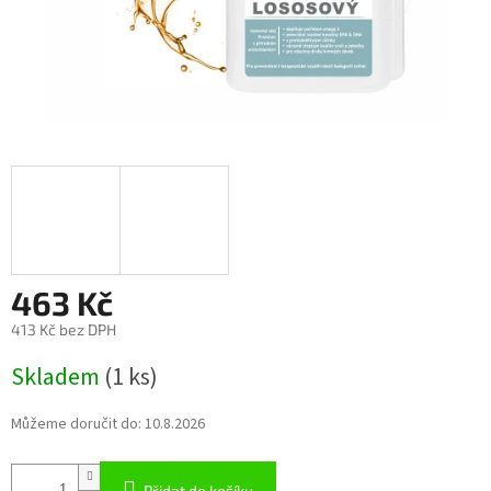
463 Kč
413 Kč bez DPH
Měrná
Skladem
(1 ks)
cena:
Můžeme doručit do:
10.8.2026
Přidat do košíku