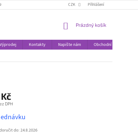
AK NAKUPOVAT
KONTAKTY
CZK
Přihlášení
NÁKUPNÍ
Prázdný košík
KOŠÍK
Výprodej
Kontakty
Napište nám
Obchodní podmínky
 Kč
ez DPH
jednávku
oručit do:
24.8.2026