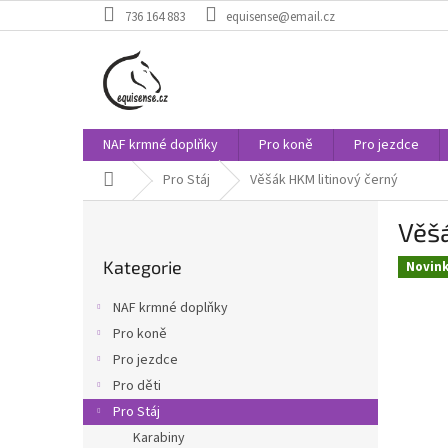
Přejít
736 164 883
equisense@email.cz
na
obsah
NAF krmné doplňky
Pro koně
Pro jezdce
Domů
Pro Stáj
Věšák HKM litinový černý
P
Věšá
o
Přeskočit
s
Kategorie
kategorie
Novin
t
r
NAF krmné doplňky
a
Pro koně
n
Pro jezdce
n
í
Pro děti
p
Pro Stáj
a
Karabiny