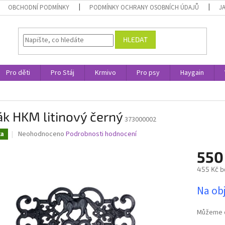
OBCHODNÍ PODMÍNKY
PODMÍNKY OCHRANY OSOBNÍCH ÚDAJŮ
J
HLEDAT
Pro děti
Pro Stáj
Krmivo
Pro psy
Haygain
k HKM litinový černý
373000002
Průměrné
Neohodnoceno
Podrobnosti hodnocení
ka
hodnocení
produktu
550
je
455 Kč b
0,0
z
Měrná
Na ob
5
cena:
hvězdiček.
Můžeme d