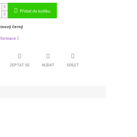
Přidat do košíku
tinový černý
informace
ZEPTAT SE
HLÍDAT
SDÍLET