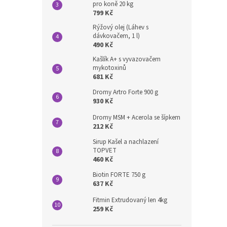
pro koně 20 kg
799 Kč
Rýžový olej (Láhev s
dávkovačem, 1 l)
490 Kč
Kašlík A+ s vyvazovačem
mykotoxinů
681 Kč
Dromy Artro Forte 900 g
930 Kč
Dromy MSM + Acerola se šípkem
212 Kč
Sirup Kašel a nachlazení
TOPVET
460 Kč
Biotin FORTE 750 g
637 Kč
Fitmin Extrudovaný len 4kg
259 Kč