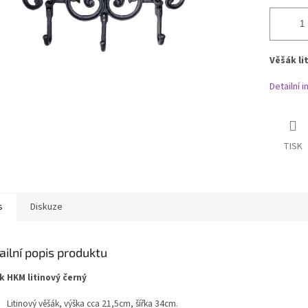
Věšák li
Detailní 
TISK
s
Diskuze
ailní popis produktu
k HKM litinový černý
Litinový věšák, výška cca 21,5cm, šířka 34cm.