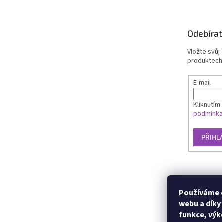
Odebírat
Vložte svůj
produktech
E-mail
Kliknutím 
podmínk
PŘIHL
Používáme c
webu a díky
funkce, výk