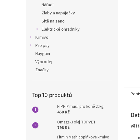
n
Nářadí
e
Žlaby a napáječky
l
Sítě na seno
Elektrické ohradníky
Krmivo
Pro psy
Haygain
Výprodej
Značky
Popi
Top 10 produktů
HIPPI® müsli pro koně 20kg
450 Kč
Det
Omega-3 olej TOPVET
Věšá
798 Kč
Fitmin Mash doplňkové krmivo