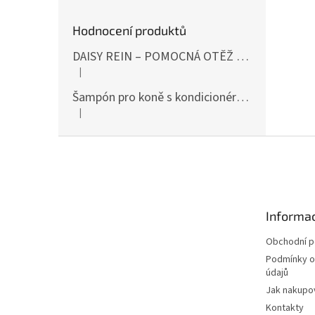
Hodnocení produktů
DAISY REIN – POMOCNÁ OTĚŽ PROTI STAHOVÁNÍ HLAVY DOLŮ ČERNÁ SHIRES
|
Hodnocení produktu je 5 z 5 hvězdiček.
Šampón pro koně s kondicionérem 500ml Waldhausen
|
Hodnocení produktu je 5 z 5 hvězdiček.
Z
á
p
a
t
Informac
í
Obchodní 
Podmínky o
údajů
Jak nakupo
Kontakty