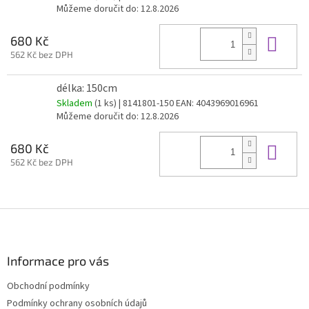
Můžeme doručit do:
12.8.2026
Do 
680 Kč
562 Kč bez DPH
délka: 150cm
Skladem
(1 ks)
| 8141801-150
EAN:
4043969016961
Můžeme doručit do:
12.8.2026
Do 
680 Kč
562 Kč bez DPH
Z
á
p
a
Informace pro vás
t
Obchodní podmínky
í
Podmínky ochrany osobních údajů