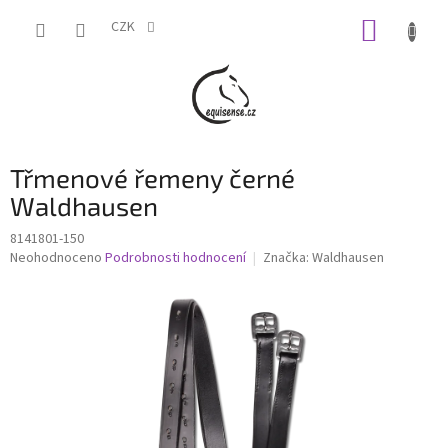
Přejít
NÁKUP
na
CZK
obsah
KOŠÍK
Třmenové řemeny černé
Waldhausen
8141801-150
Průměrné
Neohodnoceno
Podrobnosti hodnocení
Značka:
Waldhausen
hodnocení
produktu
je
0,0
z
5
hvězdiček.