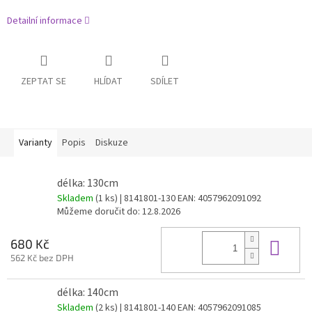
Detailní informace
ZEPTAT SE
HLÍDAT
SDÍLET
Varianty
Popis
Diskuze
délka: 130cm
Skladem
(1 ks)
| 8141801-130
EAN:
4057962091092
Můžeme doručit do:
12.8.2026
Do 
680 Kč
562 Kč bez DPH
délka: 140cm
Skladem
(2 ks)
| 8141801-140
EAN:
4057962091085