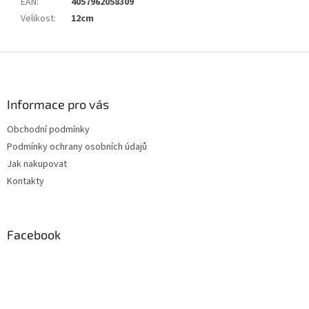
EAN
:
4057962058309
Velikost
:
12cm
Z
á
p
a
Informace pro vás
t
Obchodní podmínky
í
Podmínky ochrany osobních údajů
Jak nakupovat
Kontakty
Facebook