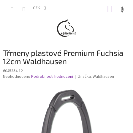
Přejít
NÁKUP
na
CZK
obsah
KOŠÍK
Třmeny plastové Premium Fuchsia
12cm Waldhausen
6045354-12
Průměrné
Neohodnoceno
Podrobnosti hodnocení
Značka:
Waldhausen
hodnocení
produktu
je
0,0
z
5
hvězdiček.