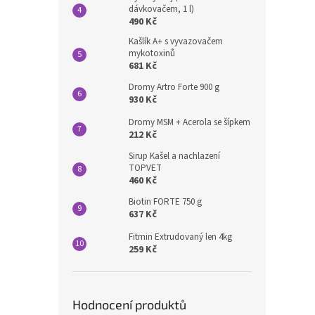
dávkovačem, 1 l)
490 Kč
Kašlík A+ s vyvazovačem
mykotoxinů
681 Kč
Dromy Artro Forte 900 g
930 Kč
Dromy MSM + Acerola se šípkem
212 Kč
Sirup Kašel a nachlazení
TOPVET
460 Kč
Biotin FORTE 750 g
637 Kč
Fitmin Extrudovaný len 4kg
259 Kč
Hodnocení produktů