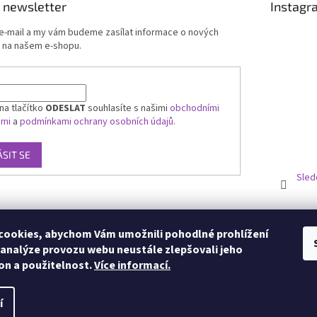
 newsletter
Instagr
 e-mail a my vám budeme zasílat informace o nových
 na našem e-shopu.
na tlačítko
ODESLAT
souhlasíte s našimi
obchodními
ami
a
podmínkami ochrany osobních údajů.
ÁSIT SE
Sled
ookies, abychom Vám umožnili pohodlné prohlížení
 analýze provozu webu neustále zlepšovali jeho
on a použitelnost.
Více informací.
í
zena.