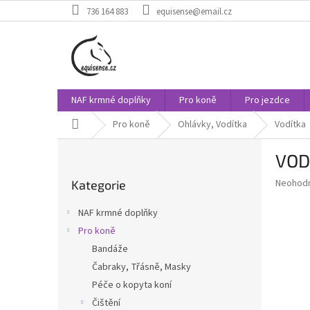
Přejít
736 164 883
equisense@email.cz
na
obsah
NAF krmné doplňky
Pro koně
Pro jezdce
Domů
Pro koně
Ohlávky, Vodítka
Vodítka
P
VOD
o
Přeskočit
s
Průměr
Neohod
Kategorie
kategorie
t
hodnoce
r
produkt
NAF krmné doplňky
a
je
Pro koně
0,0
n
z
Bandáže
n
5
í
Čabraky, Třásně, Masky
hvězdič
p
Péče o kopyta koní
a
Čištění