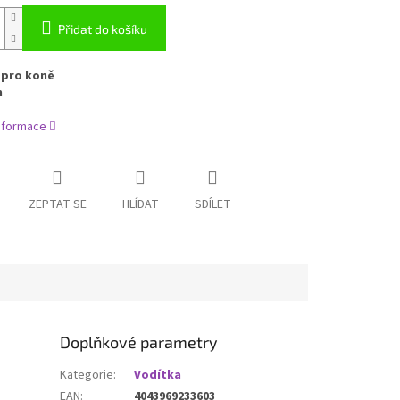
Přidat do košíku
 pro koně
m
informace
ZEPTAT SE
HLÍDAT
SDÍLET
Doplňkové parametry
Kategorie
:
Vodítka
EAN
:
4043969233603