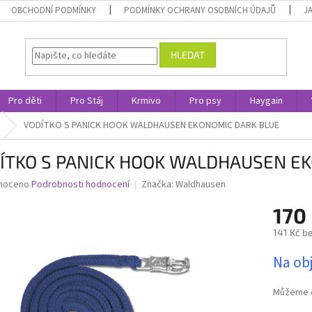
OBCHODNÍ PODMÍNKY
PODMÍNKY OCHRANY OSOBNÍCH ÚDAJŮ
J
HLEDAT
Pro děti
Pro Stáj
Krmivo
Pro psy
Haygain
VODÍTKO S PANICK HOOK WALDHAUSEN EKONOMIC DARK BLUE
ÍTKO S PANICK HOOK WALDHAUSEN E
né
noceno
Podrobnosti hodnocení
Značka:
Waldhausen
ní
170
u
141 Kč b
Měrná
Na ob
cena:
ek.
Můžeme d