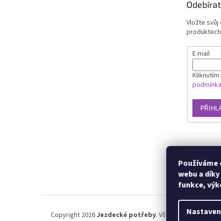
Odebírat
Vložte svůj
produktech
E-mail
Kliknutím 
podmínk
PŘIHL
Používáme c
webu a díky
funkce, výk
Nastaven
Copyright 2026
Jezdecké potřeby
. Všechna práva vyhra