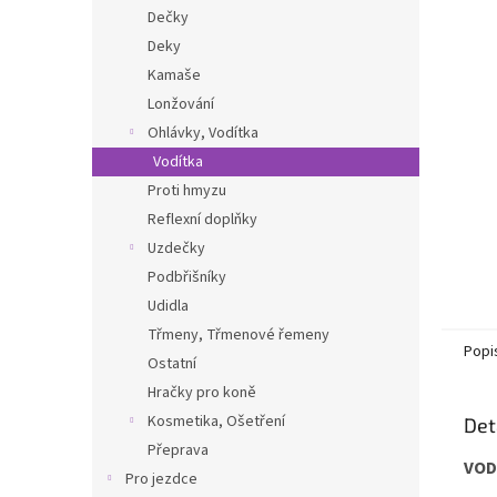
n
Dečky
e
Deky
l
Kamaše
Lonžování
Ohlávky, Vodítka
Vodítka
Proti hmyzu
Reflexní doplňky
Uzdečky
Podbřišníky
Udidla
Třmeny, Třmenové řemeny
Popi
Ostatní
Hračky pro koně
Kosmetika, Ošetření
Det
Přeprava
VOD
Pro jezdce