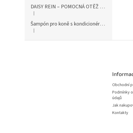
DAISY REIN – POMOCNÁ OTĚŽ PROTI STAHOVÁNÍ HLAVY DOLŮ ČERNÁ SHIRES
|
Hodnocení produktu je 5 z 5 hvězdiček.
Šampón pro koně s kondicionérem 500ml Waldhausen
|
Hodnocení produktu je 5 z 5 hvězdiček.
Z
á
p
a
t
Informac
í
Obchodní 
Podmínky o
údajů
Jak nakupo
Kontakty