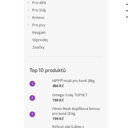
Pro děti
Pro Stáj
Krmivo
Pro psy
Haygain
Výprodej
Značky
Top 10 produktů
HIPPI® müsli pro koně 20kg
450 Kč
Omega-3 olej TOPVET
798 Kč
Fitmin Mash doplňkové krmivo
pro koně 20 kg
799 Kč
Rýžový olej (Láhev s