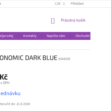
AK NAKUPOVAT
KONTAKTY
CZK
Přihlášení
NÁKUPNÍ
Prázdný košík
KOŠÍK
Výprodej
Kontakty
Napište nám
Obchodní podmínky
KONOMIC DARK BLUE
5044205
 Kč
ez DPH
jednávku
oručit do:
21.8.2026