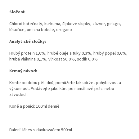
Složení:
Chlorid hořečnatý, kurkuma, šípkové slupky, zázvor, ginkgo,
lékořice, omicha bobule, oregano
Analytické složky:
Hrubý protein 1,0%, hrubé oleje a tuky 0,3%, hrubý popel 0,6%,
hrubá vláknina 0,1%, vlhkost 56,0%, sodík 0,0%
Krmný návod:
Krmte po dobu pěti dnů, pomůžete tak udržet pohyblivost a
výkonnost. Podávejte jako kúru po namáhavé práci nebo
závodech.
Koně a poníci: 100ml denně
Balení: láhev s dávkovačem 500ml