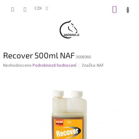
Přejít
NÁKUP
na
CZK
obsah
KOŠÍK
Recover 500ml NAF
3008060
Průměrné
Neohodnoceno
Podrobnosti hodnocení
Značka:
NAF
hodnocení
produktu
je
0,0
z
5
hvězdiček.