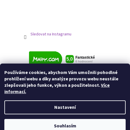
Sledovat na Instagramu
Používáme cookies, abychom Vám umožnili pohodlné
prohlížení webu a díky analýze provozu webu neustále
zlepšovali jeho funkce, výkon a použitelnost.
Více
informací.
Nastavení
Vytvořil Shoptet
Souhlasím
Copyright 2026
Jezdecké potřeby
. Všechna práva vyhrazena.