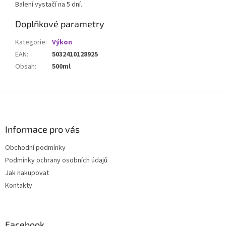
Balení vystačí na 5 dní.
Doplňkové parametry
Kategorie
:
Výkon
EAN
:
5032410128925
Obsah
:
500ml
Z
á
p
a
Informace pro vás
t
Obchodní podmínky
í
Podmínky ochrany osobních údajů
Jak nakupovat
Kontakty
Facebook