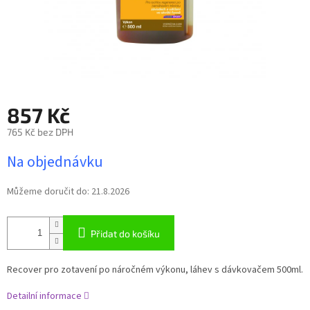
857 Kč
765 Kč bez DPH
Měrná
Na objednávku
cena:
Můžeme doručit do:
21.8.2026
Přidat do košíku
Recover pro zotavení po náročném výkonu, láhev s dávkovačem 500ml.
Detailní informace