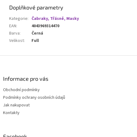
Doplňkové parametry
Kategorie
:
Čabraky, Třásně, Masky
EAN
:
4043969314470
Barva
:
Černá
Velikost
:
Full
Z
á
p
a
Informace pro vás
t
Obchodní podmínky
í
Podmínky ochrany osobních údajů
Jak nakupovat
Kontakty
Facebook