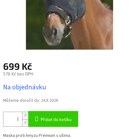
699 Kč
578 Kč bez DPH
Měrná
Na objednávku
cena:
Můžeme doručit do:
24.8.2026
Přidat do košíku
Maska proti hmyzu Premium s ušima.