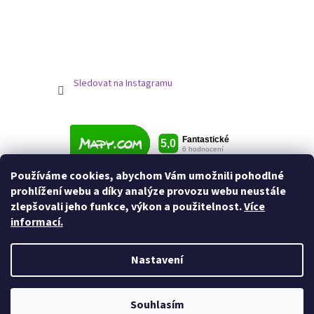
Sledovat na Instagramu
Používáme cookies, abychom Vám umožnili pohodlné
prohlížení webu a díky analýze provozu webu neustále
zlepšovali jeho funkce, výkon a použitelnost.
Více
informací.
Nastavení
Vytvořil Shoptet
Souhlasím
Copyright 2026
Jezdecké potřeby
. Všechna práva vyhrazena.