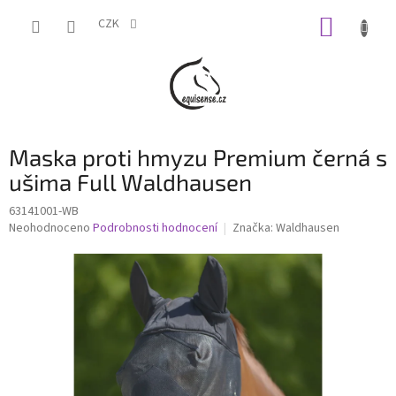
Přejít
NÁKUP
na
CZK
obsah
KOŠÍK
Maska proti hmyzu Premium černá s
ušima Full Waldhausen
63141001-WB
Průměrné
Neohodnoceno
Podrobnosti hodnocení
Značka:
Waldhausen
hodnocení
produktu
je
0,0
z
5
hvězdiček.