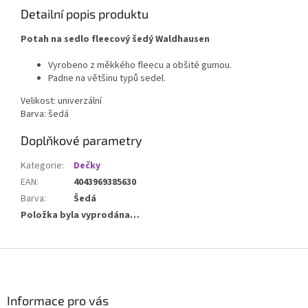
Detailní popis produktu
Potah na sedlo fleecový šedý Waldhausen
Vyrobeno z měkkého fleecu a obšité gumou.
Padne na většinu typů sedel.
Velikost: univerzální
Barva: šedá
Doplňkové parametry
Kategorie
:
Dečky
EAN
:
4043969385630
Barva
:
Šedá
Položka byla vyprodána…
Z
á
p
a
Informace pro vás