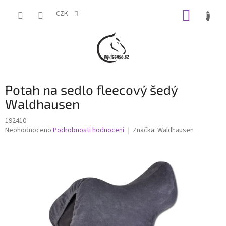
Přejít
NÁKUP
na
CZK
obsah
KOŠÍK
Potah na sedlo fleecový šedý
Waldhausen
192410
Průměrné
Neohodnoceno
Podrobnosti hodnocení
Značka:
Waldhausen
hodnocení
produktu
je
0,0
z
5
hvězdiček.