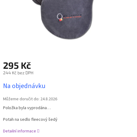
295 Kč
244 Kč bez DPH
Měrná
Na objednávku
cena:
Můžeme doručit do:
24.8.2026
Položka byla vyprodána…
Potah na sedlo fleecový šedý
Detailní informace