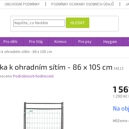
OBCHODNÍ PODMÍNKY
PODMÍNKY OCHRANY OSOBNÍCH ÚDAJŮ
J
HLEDAT
Pro děti
Pro Stáj
Krmivo
Pro psy
Haygain
 k ohradním sítím - 86 x 105 cm
ka k ohradním sítím - 86 x 105 cm
34113
né
noceno
Podrobnosti hodnocení
ní
1 56
u
1 290 Kč
Měrná
Na ob
cena:
ek.
Můžeme d