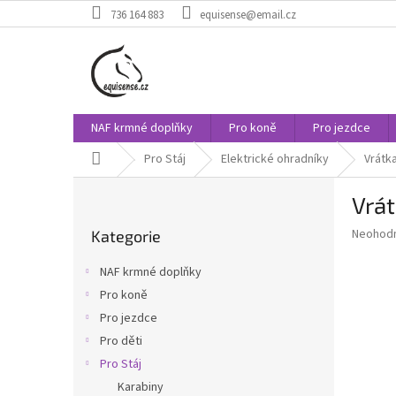
Přejít
736 164 883
equisense@email.cz
na
obsah
NAF krmné doplňky
Pro koně
Pro jezdce
Domů
Pro Stáj
Elektrické ohradníky
Vrátka
P
Vrát
o
Přeskočit
s
Průměr
Neohod
Kategorie
kategorie
t
hodnoce
r
produkt
NAF krmné doplňky
a
je
Pro koně
0,0
n
z
Pro jezdce
n
5
í
Pro děti
hvězdič
p
Pro Stáj
a
Karabiny