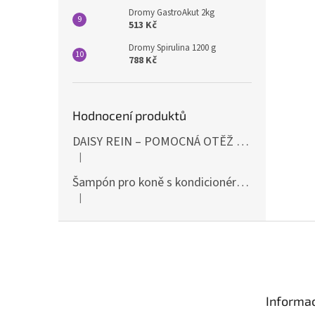
Dromy GastroAkut 2kg
513 Kč
Dromy Spirulina 1200 g
788 Kč
Hodnocení produktů
DAISY REIN – POMOCNÁ OTĚŽ PROTI STAHOVÁNÍ HLAVY DOLŮ ČERNÁ SHIRES
|
Hodnocení produktu je 5 z 5 hvězdiček.
Šampón pro koně s kondicionérem 500ml Waldhausen
|
Hodnocení produktu je 5 z 5 hvězdiček.
Z
á
p
a
t
Informac
í