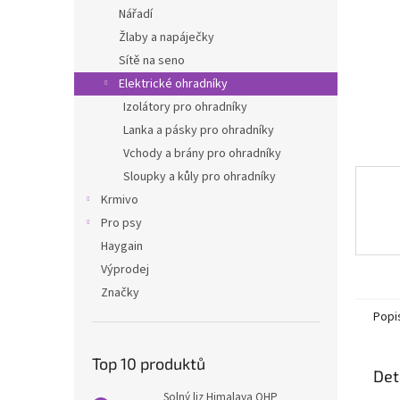
n
Nářadí
e
Žlaby a napáječky
l
Sítě na seno
Elektrické ohradníky
Izolátory pro ohradníky
Lanka a pásky pro ohradníky
Vchody a brány pro ohradníky
Sloupky a kůly pro ohradníky
Krmivo
Pro psy
Haygain
Výprodej
Značky
Popi
Top 10 produktů
Det
Solný liz Himalaya QHP