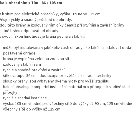
ka k ohradním sítím - 86 x 105 cm
a k sítím pro elektrické ohradníky, výška 105 nebo 125 cm.
ňuje rychlý a snadný průchod do ohrady.
ou této brány je izolovaný rám díky čemuž při otvírání a zavírání brány
 nutné bránu odpojovat od ohrady.
s svou nízkou hmotnost je brána pevná a stabilní.
může být instalována v jakékoliv části ohrady, lze také nainstalovat dodat
postavené ohradě
brána je vyplněna zelenou vodivou síťí
izolovaný stabilní rám
rychlé a snadné otevírání a zavírání
šířka vstupu: 86 cm - dostačující pro většinu zahradní techniky
sloupky brány jsou vybaveny dvěma hroty pro vyšší stabilitu
balení obsahuje kompletní instalační materiál pro připojení k vodivé síti k
přípojky
rychlá a snadná instalace
výška: 105 cm vhodné pro všechny sítě do výšky až 90 cm, 125 cm vhodn
všechny sítě do výšky až 125 cm