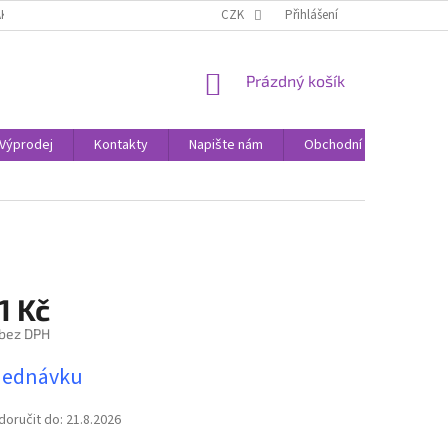
AK NAKUPOVAT
KONTAKTY
CZK
Přihlášení
NÁKUPNÍ
Prázdný košík
KOŠÍK
Výprodej
Kontakty
Napište nám
Obchodní podmínky
1 Kč
 bez DPH
jednávku
oručit do:
21.8.2026