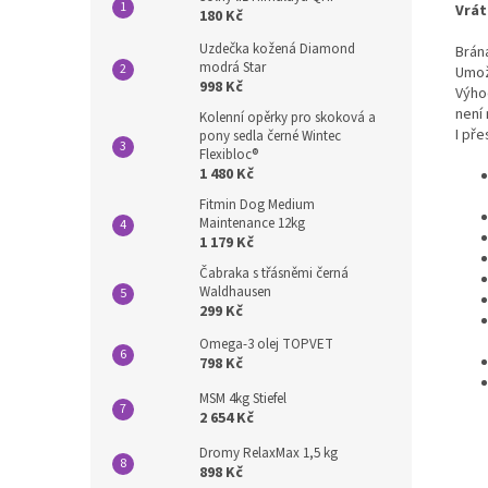
Vrát
180 Kč
Uzdečka kožená Diamond
Brán
modrá Star
Umož
998 Kč
Výhod
není
Kolenní opěrky pro skoková a
I pře
pony sedla černé Wintec
Flexibloc®
1 480 Kč
Fitmin Dog Medium
Maintenance 12kg
1 179 Kč
Čabraka s třásněmi černá
Waldhausen
299 Kč
Omega-3 olej TOPVET
798 Kč
MSM 4kg Stiefel
2 654 Kč
Dromy RelaxMax 1,5 kg
898 Kč