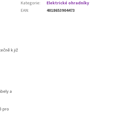
Kategorie
:
Elektrické ohradníky
EAN
:
4018653904473
ečně k již
abely a
é pro