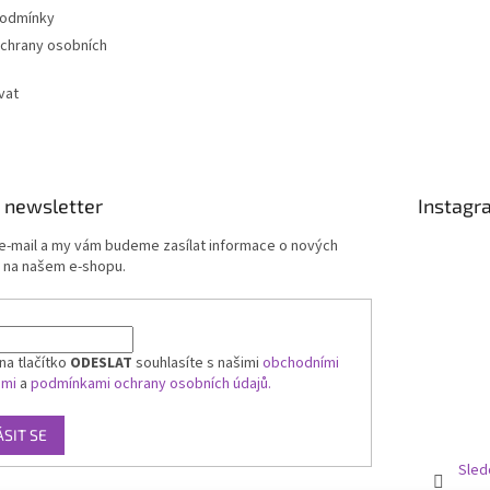
podmínky
chrany osobních
vat
 newsletter
Instagr
 e-mail a my vám budeme zasílat informace o nových
 na našem e-shopu.
na tlačítko
ODESLAT
souhlasíte s našimi
obchodními
ami
a
podmínkami ochrany osobních údajů.
ÁSIT SE
Sled