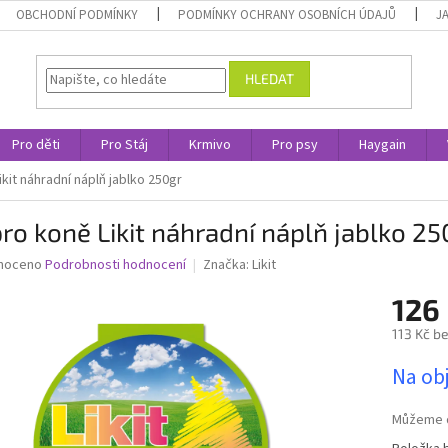
OBCHODNÍ PODMÍNKY
PODMÍNKY OCHRANY OSOBNÍCH ÚDAJŮ
J
HLEDAT
Pro děti
Pro Stáj
Krmivo
Pro psy
Haygain
ikit náhradní náplň jablko 250gr
pro koně Likit náhradní náplň jablko 25
né
noceno
Podrobnosti hodnocení
Značka:
Likit
ní
126
u
113 Kč b
Měrná
Na ob
cena:
ek.
Můžeme d