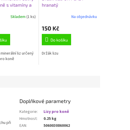
oně s vitamíny a
hranatý
Balení 3 kg
Skladem
(1 ks)
Na objednávku
150 Kč
šíku
Do košíku
 minerální liz určený
Držák lizu
pro koně
Doplňkové parametry
Kategorie
:
Lizy pro koně
Hmotnost
:
0.25 kg
chu při
EAN
:
5060030860062