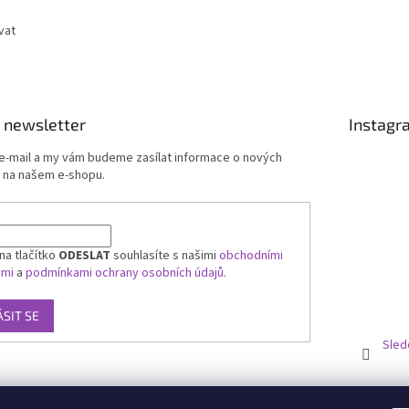
vat
 newsletter
Instagr
 e-mail a my vám budeme zasílat informace o nových
 na našem e-shopu.
na tlačítko
ODESLAT
souhlasíte s našimi
obchodními
ami
a
podmínkami ochrany osobních údajů.
ÁSIT SE
Sled