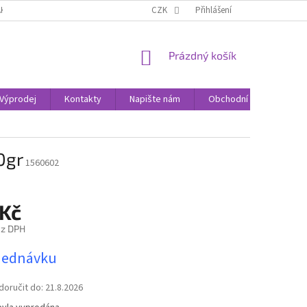
AK NAKUPOVAT
KONTAKTY
CZK
Přihlášení
NÁKUPNÍ
Prázdný košík
KOŠÍK
Výprodej
Kontakty
Napište nám
Obchodní podmínky
0gr
1560602
 Kč
ez DPH
jednávku
oručit do:
21.8.2026