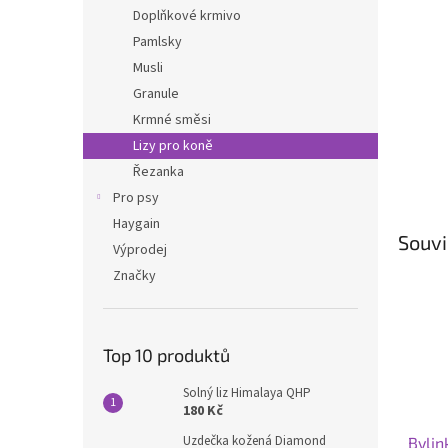
n
Doplňkové krmivo
e
Pamlsky
l
Musli
Granule
Krmné směsi
Lizy pro koně
Řezanka
Pro psy
Haygain
Souvi
Výprodej
Značky
Top 10 produktů
Solný liz Himalaya QHP
180 Kč
Uzdečka kožená Diamond
Bylink