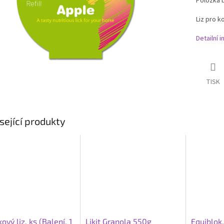
Položka 
Liz pro k
Detailní 
TISK
sející produkty
ový liz, ks (Balení, 1
Likit Granola 550g
Equiblok,