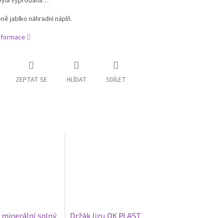
byla vyprodána…
oně jablko náhradní náplň.
informace
ZEPTAT SE
HLÍDAT
SDÍLET
 minerální solný
Držák lizu OK PLAST