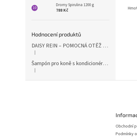
Dromy Spirulina 1200 g
Hmot
788 Kč
Hodnocení produktů
DAISY REIN – POMOCNÁ OTĚŽ PROTI STAHOVÁNÍ HLAVY DOLŮ ČERNÁ SHIRES
|
Hodnocení produktu je 5 z 5 hvězdiček.
Šampón pro koně s kondicionérem 500ml Waldhausen
|
Hodnocení produktu je 5 z 5 hvězdiček.
Z
á
p
a
t
Informac
í
Obchodní 
Podmínky o