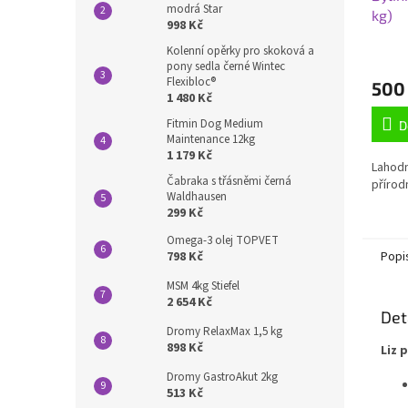
modrá Star
kg)
998 Kč
Kolenní opěrky pro skoková a
pony sedla černé Wintec
Flexibloc®
500
1 480 Kč
Fitmin Dog Medium
D
Maintenance 12kg
1 179 Kč
Lahodn
Čabraka s třásněmi černá
přírod
Waldhausen
299 Kč
Omega-3 olej TOPVET
798 Kč
Popi
MSM 4kg Stiefel
2 654 Kč
Det
Dromy RelaxMax 1,5 kg
898 Kč
Liz 
Dromy GastroAkut 2kg
513 Kč