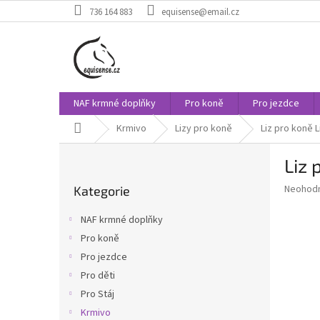
Přejít
736 164 883
equisense@email.cz
na
obsah
NAF krmné doplňky
Pro koně
Pro jezdce
Domů
Krmivo
Lizy pro koně
Liz pro koně L
P
Liz 
o
Přeskočit
s
Průměr
Neohod
Kategorie
kategorie
t
hodnoce
r
produkt
NAF krmné doplňky
a
je
Pro koně
0,0
n
z
Pro jezdce
n
5
í
Pro děti
hvězdič
p
Pro Stáj
a
Krmivo