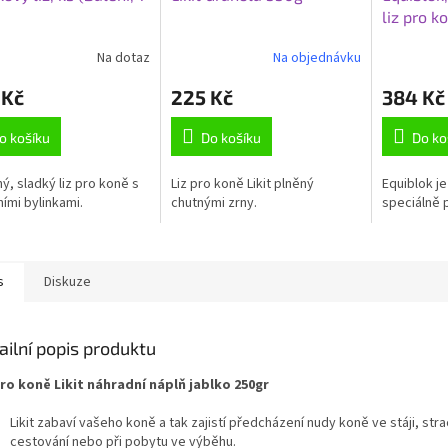
liz pro k
enzymy, 
Na dotaz
Na objednávku
Průměrné
hodnocení
 Kč
225 Kč
384 Kč
produktu
je
5,0
o košíku
Do košíku
Do ko
z
5
ý, sladký liz pro koně s
Liz pro koně Likit plněný
Equiblok je
hvězdiček.
ními bylinkami.
chutnými zrny.
speciálně 
s
Diskuze
ailní popis produktu
pro koně Likit náhradní náplň jablko 250gr
Likit zabaví vašeho koně a tak zajistí předcházení nudy koně ve stáji, stra
cestování nebo při pobytu ve výběhu.