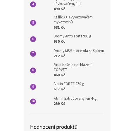
dávkovačem, 1 l)
490 Kč
Kašlík A+ s vyvazovačem
mykotoxinů
681 Kč
Dromy Artro Forte 900 g
930 Kč
Dromy MSM + Acerola se šípkem
212 Kč
Sirup Kašel a nachlazení
TOPVET
460 Kč
Biotin FORTE 750 g
637 Kč
Fitmin Extrudovaný len 4kg
259 Kč
Hodnocení produktů