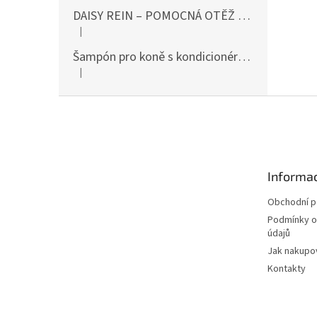
DAISY REIN – POMOCNÁ OTĚŽ PROTI STAHOVÁNÍ HLAVY DOLŮ ČERNÁ SHIRES
|
Hodnocení produktu je 5 z 5 hvězdiček.
Šampón pro koně s kondicionérem 500ml Waldhausen
|
Hodnocení produktu je 5 z 5 hvězdiček.
Z
á
p
a
t
Informac
í
Obchodní 
Podmínky o
údajů
Jak nakupo
Kontakty