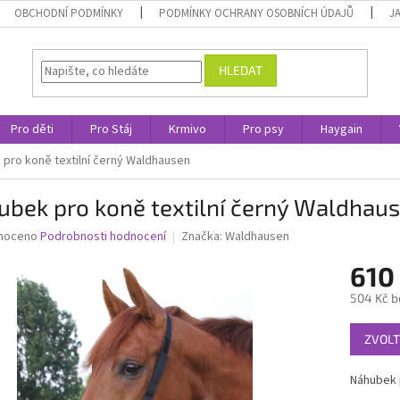
OBCHODNÍ PODMÍNKY
PODMÍNKY OCHRANY OSOBNÍCH ÚDAJŮ
J
HLEDAT
Pro děti
Pro Stáj
Krmivo
Pro psy
Haygain
pro koně textilní černý Waldhausen
ubek pro koně textilní černý Waldhau
né
noceno
Podrobnosti hodnocení
Značka:
Waldhausen
ní
610
u
504 Kč b
Měrná
ZVOLT
cena:
ek.
Náhubek p