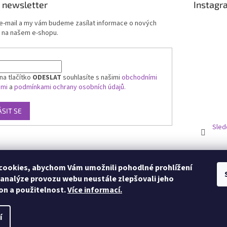
 newsletter
Instagr
 e-mail a my vám budeme zasílat informace o nových
 na našem e-shopu.
na tlačítko
ODESLAT
souhlasíte s našimi
obchodními
ami
a
podmínkami ochrany osobních údajů.
ÁSIT SE
Sled
ookies, abychom Vám umožnili pohodlné prohlížení
 analýze provozu webu neustále zlepšovali jeho
on a použitelnost.
Více informací.
í
zena.