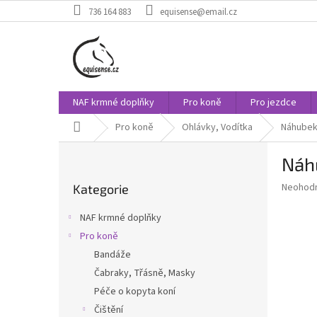
Přejít
736 164 883
equisense@email.cz
na
obsah
NAF krmné doplňky
Pro koně
Pro jezdce
Domů
Pro koně
Ohlávky, Vodítka
Náhubek 
P
Náh
o
Přeskočit
s
Průměr
Neohod
Kategorie
kategorie
t
hodnoce
r
produkt
NAF krmné doplňky
a
je
Pro koně
0,0
n
z
Bandáže
n
5
í
Čabraky, Třásně, Masky
hvězdič
p
Péče o kopyta koní
a
Čištění