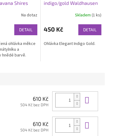
avana Shires
indigo/gold Waldhausen
Na dotaz
Skladem
(1 ks)
450 Kč
DETAIL
DETAIL
ožená ohlávka měkce
Ohlávka Elegant Indigo Gold.
nátylníku a
v hnědé barvě.
Do košíku
610 Kč
504 Kč bez DPH
Do košíku
610 Kč
504 Kč bez DPH