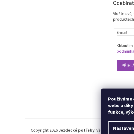
Odebírat
Vložte svůj
produktech
E-mail
Kliknutím 
podmínk
PŘIHL
Používáme c
webu a díky
funkce, výk
Nastaven
Copyright 2026
Jezdecké potřeby
. Všechna práva vyhra