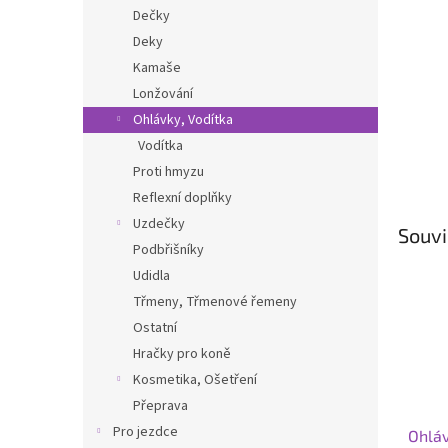
n
Dečky
e
Deky
l
Kamaše
Lonžování
Ohlávky, Vodítka
Vodítka
Proti hmyzu
Reflexní doplňky
Uzdečky
Souvi
Podbřišníky
Udidla
Třmeny, Třmenové řemeny
Ostatní
Hračky pro koně
Kosmetika, Ošetření
Přeprava
Pro jezdce
Ohláv