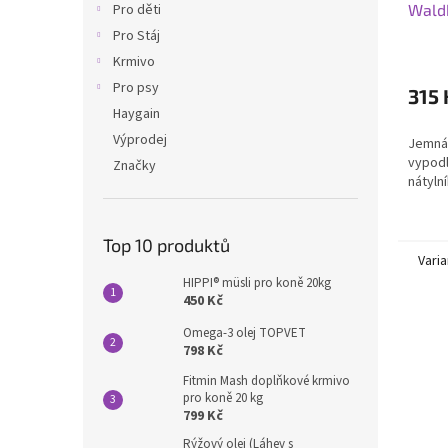
Wald
Pro děti
Pro Stáj
Krmivo
Pro psy
315 
Haygain
Výprodej
Jemná
vypodl
Značky
nátyln
Top 10 produktů
Varia
HIPPI® müsli pro koně 20kg
450 Kč
Omega-3 olej TOPVET
798 Kč
Fitmin Mash doplňkové krmivo
pro koně 20 kg
799 Kč
Rýžový olej (Láhev s