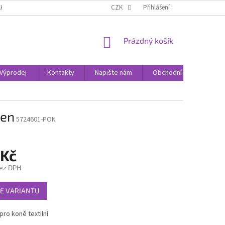
AK NAKUPOVAT
KONTAKTY
CZK
Přihlášení
NÁKUPNÍ
Prázdný košík
KOŠÍK
Výprodej
Kontakty
Napište nám
Obchodní podmínky
sen
5724601-PON
 Kč
ez DPH
E VARIANTU
ro koně textilní