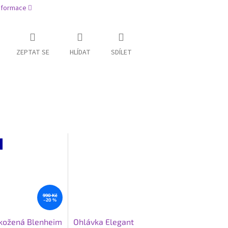
informace
ZEPTAT SE
HLÍDAT
SDÍLET
990 Kč
–20 %
kožená Blenheim
Ohlávka Elegant