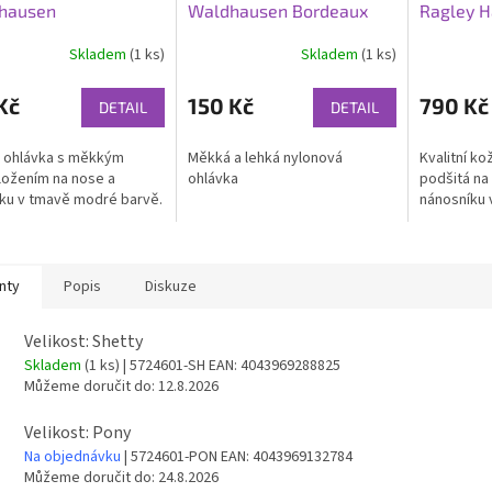
hausen
Waldhausen Bordeaux
Ragley H
Skladem
(1 ks)
Skladem
(1 ks)
Kč
150 Kč
790 Kč
DETAIL
DETAIL
 ohlávka s měkkým
Měkká a lehká nylonová
Kvalitní k
ožením na nose a
ohlávka
podšitá na 
íku v tmavě modré barvě.
nánosníku 
nty
Popis
Diskuze
Velikost: Shetty
Skladem
(1 ks)
| 5724601-SH
EAN:
4043969288825
Můžeme doručit do:
12.8.2026
Velikost: Pony
Na objednávku
| 5724601-PON
EAN:
4043969132784
Můžeme doručit do:
24.8.2026