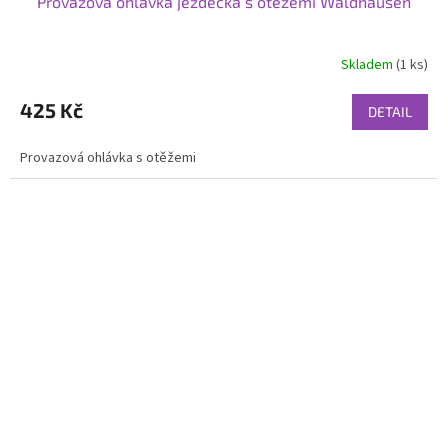
Provazová ohlávka jezdecká s otěžemi Waldhausen
Skladem
(1 ks)
425 Kč
DETAIL
Provazová ohlávka s otěžemi