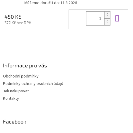
Můžeme doručit do:
11.8.2026
Do 
450 Kč
372 Kč bez DPH
Z
á
p
a
Informace pro vás
t
Obchodní podmínky
í
Podmínky ochrany osobních údajů
Jak nakupovat
Kontakty
Facebook