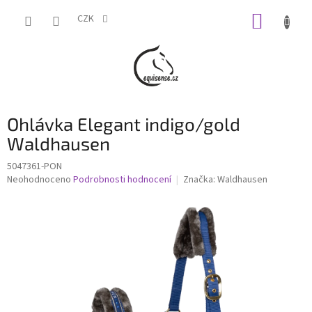
Přejít
NÁKUP
na
CZK
obsah
KOŠÍK
Ohlávka Elegant indigo/gold
Waldhausen
5047361-PON
Průměrné
Neohodnoceno
Podrobnosti hodnocení
Značka:
Waldhausen
hodnocení
produktu
je
0,0
z
5
hvězdiček.