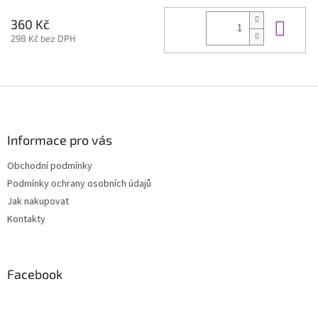
Do 
360 Kč
298 Kč bez DPH
Z
á
p
a
Informace pro vás
t
Obchodní podmínky
í
Podmínky ochrany osobních údajů
Jak nakupovat
Kontakty
Facebook