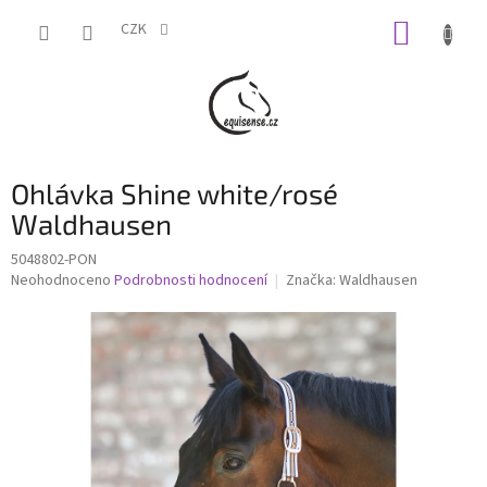
Přejít
NÁKUP
na
CZK
obsah
KOŠÍK
Ohlávka Shine white/rosé
Waldhausen
5048802-PON
Průměrné
Neohodnoceno
Podrobnosti hodnocení
Značka:
Waldhausen
hodnocení
produktu
je
0,0
z
5
hvězdiček.