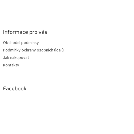
Z
á
p
a
Informace pro vás
t
Obchodní podmínky
í
Podmínky ochrany osobních údajů
Jak nakupovat
Kontakty
Facebook