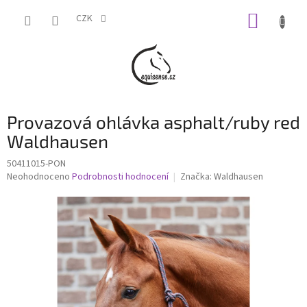
Přejít
NÁKUP
na
CZK
obsah
KOŠÍK
Provazová ohlávka asphalt/ruby red
Waldhausen
50411015-PON
Průměrné
Neohodnoceno
Podrobnosti hodnocení
Značka:
Waldhausen
hodnocení
produktu
je
0,0
z
5
hvězdiček.