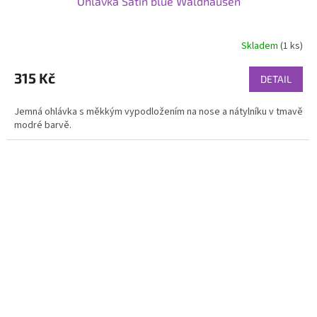
Ohlávka Satin blue Waldhausen
Skladem
(1 ks)
315 Kč
DETAIL
Jemná ohlávka s měkkým vypodložením na nose a nátylníku v tmavě
modré barvě.