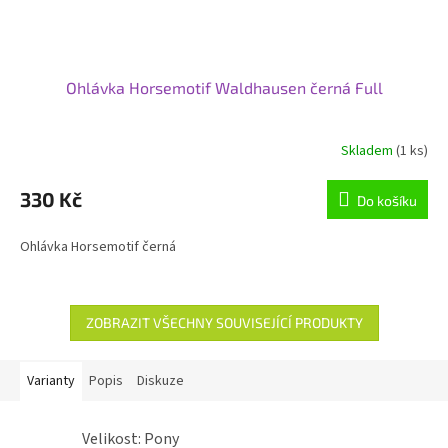
Ohlávka Horsemotif Waldhausen černá Full
Skladem
(1 ks)
Průměrné
hodnocení
produktu
330 Kč
Do košíku
je
5,0
Ohlávka Horsemotif černá
z
5
hvězdiček.
ZOBRAZIT VŠECHNY SOUVISEJÍCÍ PRODUKTY
Varianty
Popis
Diskuze
Velikost: Pony