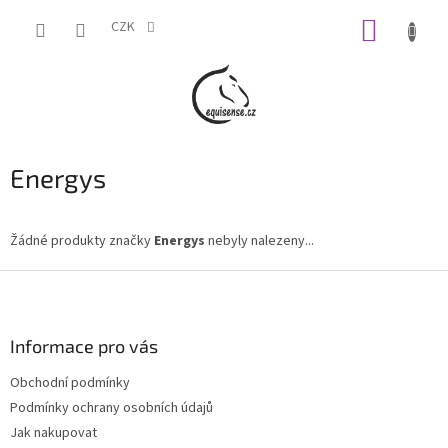
Přejít
NÁKUP
na
CZK
obsah
KOŠÍK
Energys
Žádné produkty značky
Energys
nebyly nalezeny...
Z
á
p
a
Informace pro vás
t
Obchodní podmínky
í
Podmínky ochrany osobních údajů
Jak nakupovat