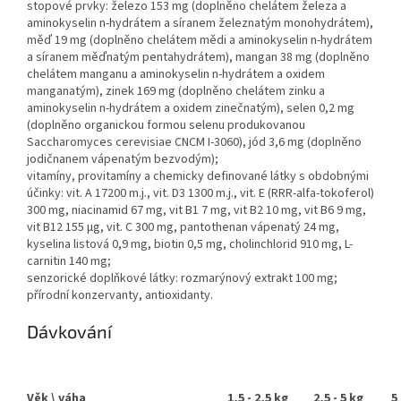
stopové prvky: železo 153 mg (doplněno chelátem železa a
aminokyselin n-hydrátem a síranem železnatým monohydrátem),
měď 19 mg (doplněno chelátem mědi a aminokyselin n-hydrátem
a síranem měďnatým pentahydrátem), mangan 38 mg (doplněno
chelátem manganu a aminokyselin n-hydrátem a oxidem
manganatým), zinek 169 mg (doplněno chelátem zinku a
aminokyselin n-hydrátem a oxidem zinečnatým), selen 0,2 mg
(doplněno organickou formou selenu produkovanou
Saccharomyces cerevisiae CNCM I-3060), jód 3,6 mg (doplněno
jodičnanem vápenatým bezvodým);
vitamíny, provitamíny a chemicky definované látky s obdobnými
účinky: vit. A 17200 m.j., vit. D3 1300 m.j., vit. E (RRR-alfa-tokoferol)
300 mg, niacinamid 67 mg, vit B1 7 mg, vit B2 10 mg, vit B6 9 mg,
vit B12 155 µg, vit. C 300 mg, pantothenan vápenatý 24 mg,
kyselina listová 0,9 mg, biotin 0,5 mg, cholinchlorid 910 mg, L-
carnitin 140 mg;
senzorické doplňkové látky: rozmarýnový extrakt 100 mg;
přírodní konzervanty, antioxidanty.
Dávkování
Věk \ váha
1,5 - 2,5 kg
2,5 - 5 kg
5