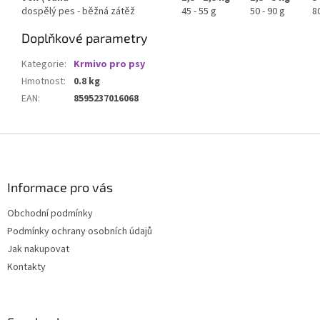
dospělý pes - běžná zátěž
45 - 55 g
50 - 90 g
8
Doplňkové parametry
Kategorie
:
Krmivo pro psy
Hmotnost
:
0.8 kg
EAN
:
8595237016068
Z
á
p
a
Informace pro vás
t
Obchodní podmínky
í
Podmínky ochrany osobních údajů
Jak nakupovat
Kontakty