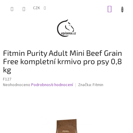
Přejít
NÁKUP
na
CZK
obsah
KOŠÍK
Fitmin Purity Adult Mini Beef Grain
Free kompletní krmivo pro psy 0,8
kg
F127
Průměrné
Neohodnoceno
Podrobnosti hodnocení
Značka:
Fitmin
hodnocení
produktu
je
0,0
z
5
hvězdiček.