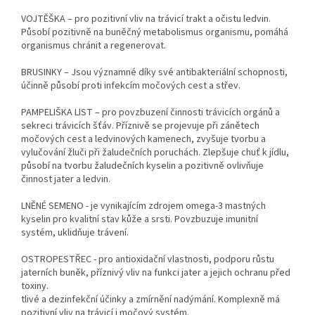
VOJTĚŠKA – pro pozitivní vliv na trávicí trakt a očistu ledvin.
Působí pozitivně na buněčný metabolismus organismu, pomáhá
organismus chránit a regenerovat.
BRUSINKY – Jsou významné díky své antibakteriální schopnosti,
účinně působí proti infekcím močových cest a střev.
PAMPELIŠKA LIST – pro povzbuzení činnosti trávicích orgánů a
sekreci trávicích šťáv. Příznivě se projevuje při zánětech
močových cest a ledvinových kamenech, zvyšuje tvorbu a
vylučování žluči při žaludečních poruchách. Zlepšuje chuť k jídlu,
působí na tvorbu žaludečních kyselin a pozitivně ovlivňuje
činnost jater a ledvin.
LNĚNÉ SEMENO - je vynikajícím zdrojem omega-3 mastných
kyselin pro kvalitní stav kůže a srsti. Povzbuzuje imunitní
systém, uklidňuje trávení.
OSTROPESTŘEC - pro antioxidační vlastnosti, podporu růstu
jaterních buněk, příznivý vliv na funkci jater a jejich ochranu před
toxiny.
tlivé a dezinfekční účinky a zmírnění nadýmání. Komplexně má
pozitivní vliv na trávicí i močový systém.