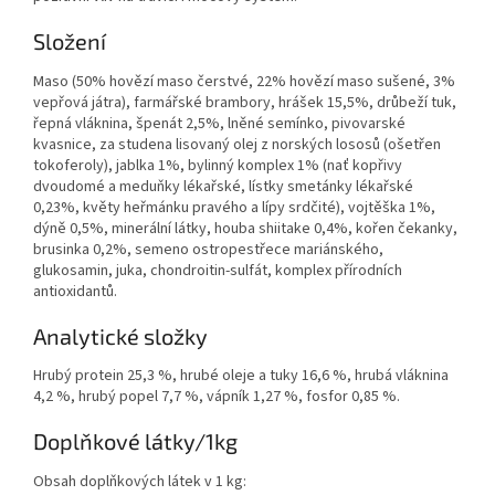
Složení
Maso (50% hovězí maso čerstvé, 22% hovězí maso sušené, 3%
vepřová játra), farmářské brambory, hrášek 15,5%, drůbeží tuk,
řepná vláknina, špenát 2,5%, lněné semínko, pivovarské
kvasnice, za studena lisovaný olej z norských lososů (ošetřen
tokoferoly), jablka 1%, bylinný komplex 1% (nať kopřivy
dvoudomé a meduňky lékařské, lístky smetánky lékařské
0,23%, květy heřmánku pravého a lípy srdčité), vojtěška 1%,
dýně 0,5%, minerální látky, houba shiitake 0,4%, kořen čekanky,
brusinka 0,2%, semeno ostropestřece mariánského,
glukosamin, juka, chondroitin-sulfát, komplex přírodních
antioxidantů.
Analytické složky
Hrubý protein 25,3 %, hrubé oleje a tuky 16,6 %, hrubá vláknina
4,2 %, hrubý popel 7,7 %, vápník 1,27 %, fosfor 0,85 %.
Doplňkové látky/1kg
Obsah doplňkových látek v 1 kg: