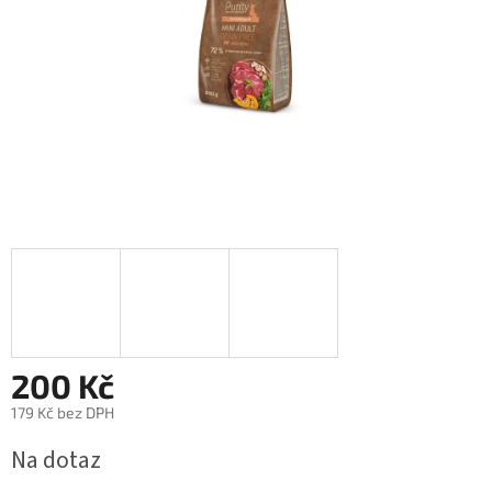
200 Kč
179 Kč bez DPH
Měrná
Na dotaz
cena: