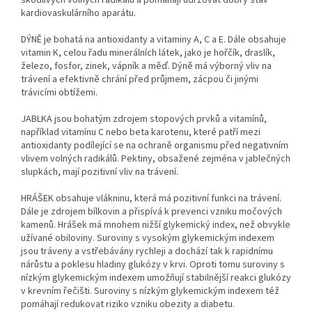
škodlivých volných radikálů a pomáhají udržovat dobrý stav
kardiovaskulárního aparátu.
DÝNĚ je bohatá na antioxidanty a vitaminy A, C a E. Dále obsahuje
vitamin K, celou řadu minerálních látek, jako je hořčík, draslík,
železo, fosfor, zinek, vápník a měď. Dýně má výborný vliv na
trávení a efektivně chrání před průjmem, zácpou či jinými
trávicími obtížemi.
JABLKA jsou bohatým zdrojem stopových prvků a vitamínů,
například vitamínu C nebo beta karotenu, které patří mezi
antioxidanty podílející se na ochraně organismu před negativním
vlivem volných radikálů. Pektiny, obsažené zejména v jablečných
slupkách, mají pozitivní vliv na trávení.
HRÁŠEK obsahuje vlákninu, která má pozitivní funkci na trávení.
Dále je zdrojem bílkovin a přispívá k prevenci vzniku močových
kamenů. Hrášek má mnohem nižší glykemický index, než obvykle
užívané obiloviny. Suroviny s vysokým glykemickým indexem
jsou tráveny a vstřebávány rychleji a dochází tak k rapidnímu
nárůstu a poklesu hladiny glukózy v krvi. Oproti tomu suroviny s
nízkým glykemickým indexem umožňují stabilnější reakci glukózy
v krevním řečišti. Suroviny s nízkým glykemickým indexem též
pomáhají redukovat riziko vzniku obezity a diabetu.