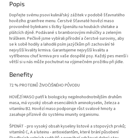
Popis
Dopřejte svému psovi kulinářský zážitek v podobě šťavnatého
hovězího grainfree menu. Čerstvé šťavnaté hovězí maso
provoněné bylinkami s lístky špenátu na houbách shiitake a
plátcích dýně. Podávané s bramborovými měsíčky a zeleným
hráškem. Pečlivě jsme vybírali přírodní a čerstvé suroviny, aby
se k sobě hodily a lahodili psím jazýčkům při zachování té
nejvyšší kvality krmiva. Garantujeme nejvyšší kvalitu a
vytříbenou chuť krmiva pro vaše dospělé psy. Každý pes menší i
větší si u nás může pochutnat na výjimečném prožitku při jídle.
Benefity
72 % PROTEINŮ ŽIVOČIŠNÉHO PŮVODU
HOVĚZÍ MASO patří k biologicky nejplnohodnotnějším druhům
masa, má vysoký obsah esenciálních aminokyselin, železa a
vitamínu B2. Hovězí maso podporuje růst svalové hmoty a
zasahuje příznivě do systému imunity organismu.
ŠPENÁT - pro vysoký obsah kyseliny listové a stopových prvků;
vitamínů C, A a luteinu - antioxidantům, které brání působení