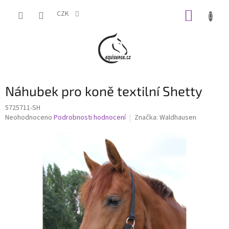
Přejít
NÁKUP
na
CZK
obsah
KOŠÍK
Náhubek pro koně textilní Shetty
5725711-SH
Průměrné
Neohodnoceno
Podrobnosti hodnocení
Značka:
Waldhausen
hodnocení
produktu
je
0,0
z
5
hvězdiček.