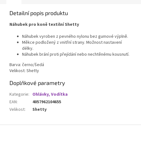
Detailní popis produktu
Náhubek pro koně textilní Shetty
Náhubek vyroben z pevného nylonu bez gumové výplně.
Měkce podložený z vnitřní strany. Možnost nastavení
délky.
Náhubek brání proti přejídání nebo nechtěnému kousnutí.
Barva: černo/šedá
Velikost: Shetty
Doplňkové parametry
Kategorie
:
Ohlávky, Vodítka
EAN
:
4057962104655
Velikost
:
Shetty
Z
á