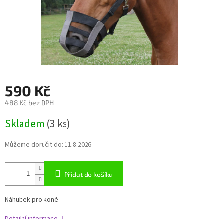
590 Kč
488 Kč bez DPH
Měrná
Skladem
(3 ks)
cena:
Můžeme doručit do:
11.8.2026
Přidat do košíku
Náhubek pro koně
Detailní informace